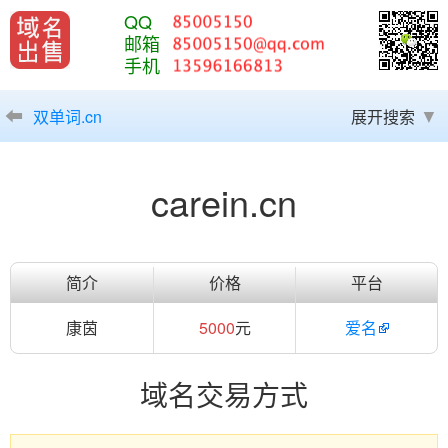
QQ
邮箱
手机
双单词.cn
展开搜索
carein.cn
简介
价格
平台
康茵
5000
元
爱名
域名交易方式